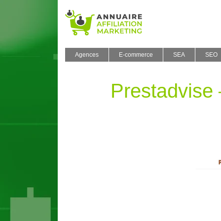
Agences
E-commerce
SEA
SEO
Prestadvise 