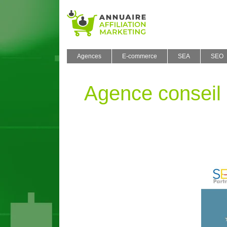
Agences
E-commerce
SEA
SEO
Agence conseil 